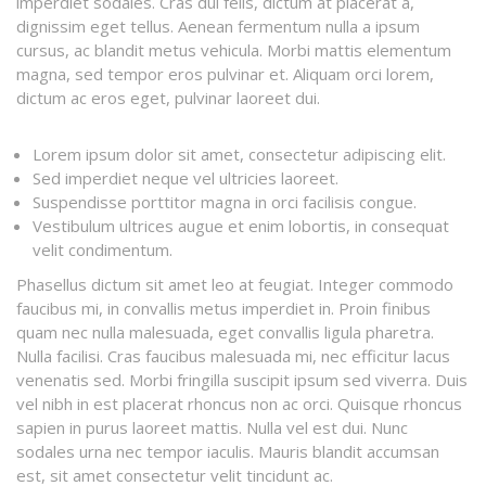
imperdiet sodales. Cras dui felis, dictum at placerat a,
dignissim eget tellus. Aenean fermentum nulla a ipsum
cursus, ac blandit metus vehicula. Morbi mattis elementum
magna, sed tempor eros pulvinar et. Aliquam orci lorem,
dictum ac eros eget, pulvinar laoreet dui.
Lorem ipsum dolor sit amet, consectetur adipiscing elit.
Sed imperdiet neque vel ultricies laoreet.
Suspendisse porttitor magna in orci facilisis congue.
Vestibulum ultrices augue et enim lobortis, in consequat
velit condimentum.
Phasellus dictum sit amet leo at feugiat. Integer commodo
faucibus mi, in convallis metus imperdiet in. Proin finibus
quam nec nulla malesuada, eget convallis ligula pharetra.
Nulla facilisi. Cras faucibus malesuada mi, nec efficitur lacus
venenatis sed. Morbi fringilla suscipit ipsum sed viverra. Duis
vel nibh in est placerat rhoncus non ac orci. Quisque rhoncus
sapien in purus laoreet mattis. Nulla vel est dui. Nunc
sodales urna nec tempor iaculis. Mauris blandit accumsan
est, sit amet consectetur velit tincidunt ac.