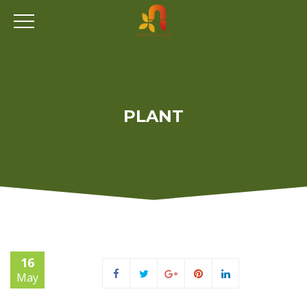
PLANT
16
May