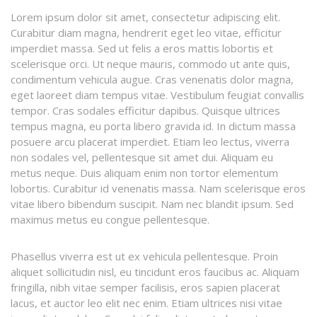
Lorem ipsum dolor sit amet, consectetur adipiscing elit.
Curabitur diam magna, hendrerit eget leo vitae, efficitur
imperdiet massa.
Sed ut felis a eros mattis lobortis et
scelerisque orci. Ut neque mauris, commodo ut ante quis,
condimentum vehicula augue. Cras venenatis dolor magna,
eget laoreet diam tempus vitae. Vestibulum feugiat convallis
tempor. Cras sodales efficitur dapibus. Quisque ultrices
tempus magna, eu porta libero gravida id. In dictum massa
posuere arcu placerat imperdiet. Etiam leo lectus, viverra
non sodales vel, pellentesque sit amet dui. Aliquam eu
metus neque. Duis aliquam enim non tortor elementum
lobortis. Curabitur id venenatis massa. Nam scelerisque eros
vitae libero bibendum suscipit. Nam nec blandit ipsum. Sed
maximus metus eu congue pellentesque.
Phasellus viverra est ut ex vehicula pellentesque. Proin
aliquet sollicitudin nisl, eu tincidunt eros faucibus ac. Aliquam
fringilla, nibh vitae semper facilisis, eros sapien placerat
lacus, et auctor leo elit nec enim. Etiam ultrices nisi vitae